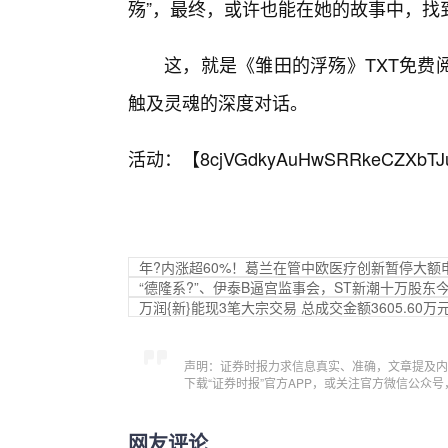
殇”，最终，或许也能在她的故事中，找
这，就是《雏田的浮殇》TXT免费
触及灵魂的深度对话。
活动：【
8cjVGdkyAuHwSRRkeCZXbTJ
年?内涨超60%！葛兰在管中欧医疗创新暂停大额
“德隆系?”、伊泰B逼宫监事会，ST新潮十万股东
万润{新}能现3笔大宗交易 总成交金额3605.60万
声明：证券时报力求信息真实、准确，文章提及内
下载“证券时报”官方APP，或关注官方微信公众
网友评论