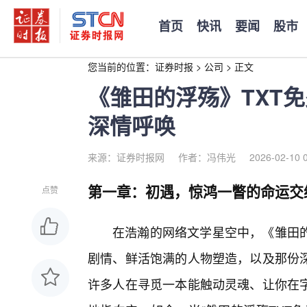
首页
快讯
要闻
股市
您当前的位置：
证券时报
>
公司
>
正文
《雏田的浮殇》TXT
深情呼唤
来源：证券时报网
作者：冯伟光
2026-02-10 
第一章：初遇，惊鸿一瞥的命运交
点赞
在浩瀚的网络文学星空中，《雏田
剧情、鲜活饱满的人物塑造，以及那份
许多人在寻觅一本能触动灵魂、让你在