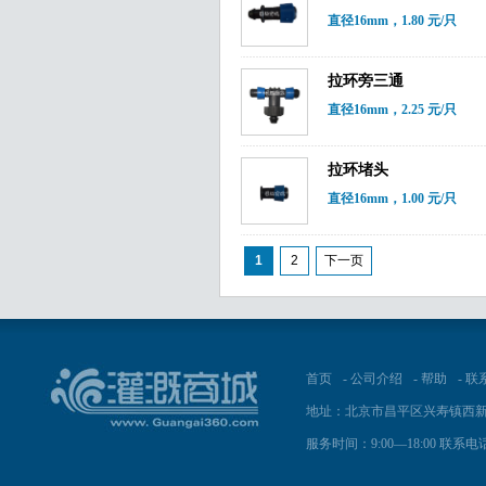
直径16mm，1.80 元/只
拉环旁三通
直径16mm，2.25 元/只
拉环堵头
直径16mm，1.00 元/只
1
2
下一页
首页
-
公司介绍
-
帮助
-
联
地址：北京市昌平区兴寿镇西新
服务时间：9:00—18:00 联系电话：