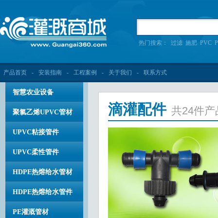
热门搜索：
过滤
施肥
PVC
P
产品首页
-
安装指南
-
工程案例
-
关于我们
-
联系方式
智慧农业设备
滴灌配件
共24件产
聚氯乙烯UPVC管材
UPVC粘接管件
UPVC柔性管件
HDPE热熔给水管材
HDPE热熔给水管件
PE灌溉管材