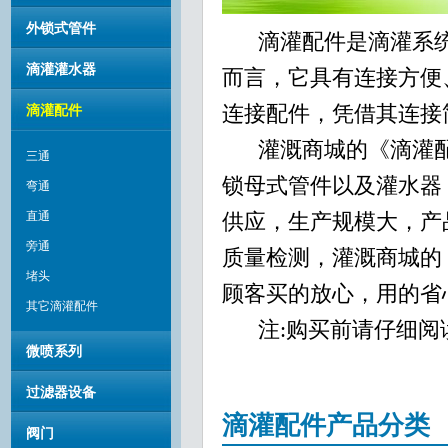
外锁式管件
滴灌配件是滴灌系统中
滴灌灌水器
而言，它具有连接方便
连接配件，凭借其连接
滴灌配件
灌溉商城的《滴灌配
三通
锁母式管件以及灌水器
弯通
直通
供应，生产规模大，产
旁通
质量检测，灌溉商城的
堵头
顾客买的放心，用的
其它滴灌配件
注:购买前请仔细阅
微喷系列
过滤器设备
滴灌配件产品分类
阀门