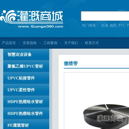
热门搜索：
过滤
施肥
PVC
P
产品首页
-
安装指南
-
工程案例
-
关于我们
-
联系方式
智慧农业设备
微喷带
聚氯乙烯UPVC管材
UPVC粘接管件
UPVC柔性管件
HDPE热熔给水管材
HDPE热熔给水管件
PE灌溉管材